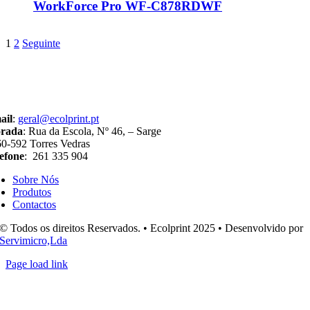
WorkForce Pro WF-C878RDWF
1
2
Seguinte
ail
:
geral@ecolprint.pt
rada
: Rua da Escola, Nº 46, – Sarge
0-592 Torres Vedras
efone
: 261 335 904
Sobre Nós
Produtos
Contactos
© Todos os direitos Reservados. • Ecolprint 2025 • Desenvolvido por
Servimicro,Lda
Page load link