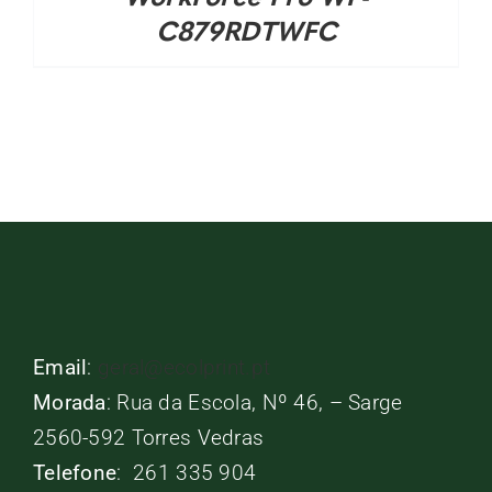
C879RDTWFC
Email
:
geral@ecolprint.pt
Morada
: Rua da Escola, Nº 46, – Sarge
2560-592 Torres Vedras
Telefone
: 261 335 904