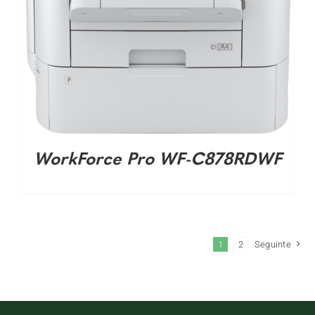
WorkForce Pro WF-C878RDWF
1
2
Seguinte