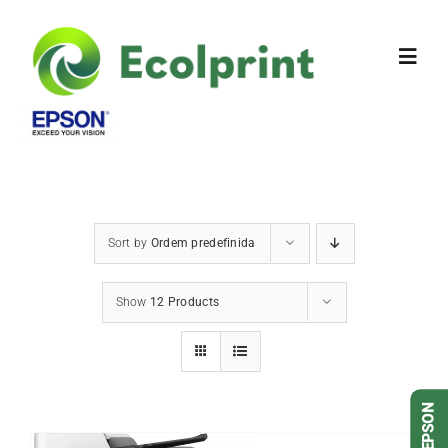
Sobre Nós
Produtos
DETALHES
Sort by
Ordem predefinida
Contactos
Show
12 Products