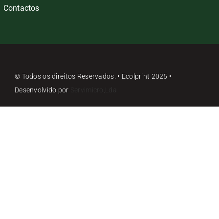
Contactos
© Todos os direitos Reservados. • Ecolprint 2025 •
Desenvolvido por
Servimicro,Lda