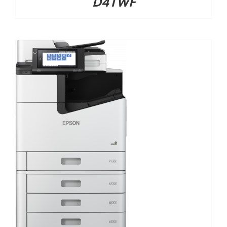
D4TWF
DETALHES