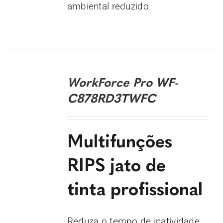
ambiental reduzido.
DETALHES
WorkForce Pro WF-
C878RD3TWFC
Multifunções
RIPS jato de
tinta profissional
Reduza o tempo de inatividade,