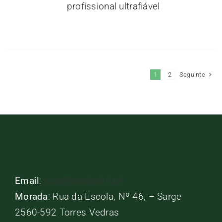
profissional ultrafiável
1
2
Seguinte
Email
:
geral@ecolprint.pt
Morada
: Rua da Escola, Nº 46, – Sarge
2560-592 Torres Vedras