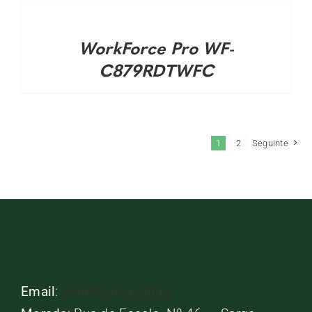
WorkForce Pro WF-
C879RDTWFC
1
2
Seguinte
Email
:
geral@ecolprint.pt