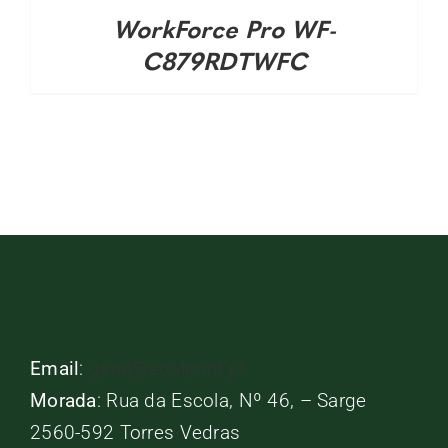
WorkForce Pro WF-
C879RDTWFC
Email
:
geral@ecolprint.pt
Morada
: Rua da Escola, Nº 46, – Sarge
2560-592 Torres Vedras